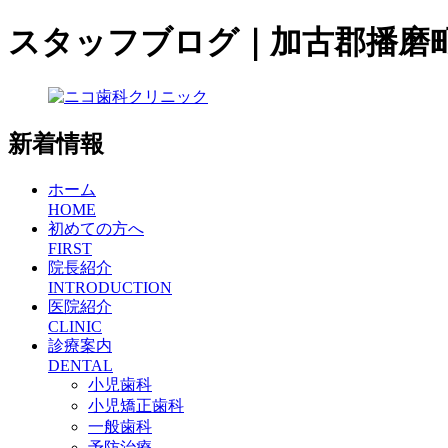
スタッフブログ｜加古郡播磨
新着情報
ホーム
HOME
初めての方へ
FIRST
院長紹介
INTRODUCTION
医院紹介
CLINIC
診療案内
DENTAL
小児歯科
小児矯正歯科
一般歯科
予防治療