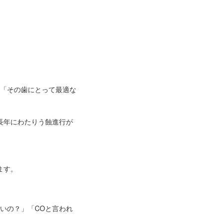
「その歯にとって最適な
長年にわたりう蝕進行が
ます。
いの？」「COと言われ