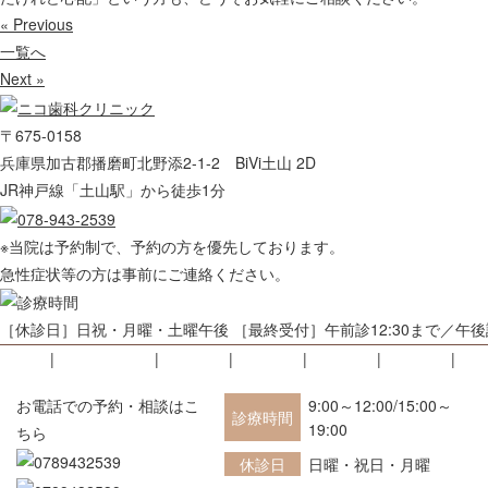
« Previous
一覧へ
Next »
〒675-0158
兵庫県加古郡播磨町北野添2-1-2 BiVi土山 2D
JR神戸線「土山駅」から徒歩1分
※当院は予約制で、予約の方を優先しております。
急性症状等の方は事前にご連絡ください。
［休診日］日祝・月曜・土曜午後 ［最終受付］午前診12:30まで／午後診
HOME
初めての方へ
院長紹介
医院紹介
アクセス
採用情報
お
小児歯科
小児矯正歯科
一般歯科
予防治療
審美治療
料金表
症
9:00～12:00/15:00～
お電話での予約・相談はこ
診療時間
© 2019 ニコ歯科クリニック.
19:00
ちら
休診日
日曜・祝日・月曜