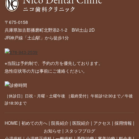
〒675-0158
兵庫県加古郡播磨町北野添2-1-2 BiVi土山 2D
JR神戸線「土山駅」から徒歩1分
※当院は予約制で、予約の方を優先しております。
急性症状等の方は事前にご連絡ください。
［休診日］日祝・月曜・土曜午後 ［最終受付］午前診12:30まで／午後
診18:30まで
HOME
初めての方へ
院長紹介
医院紹介
アクセス
採用情報
お知らせ
スタッフブログ
小児歯科
小児矯正歯科
一般歯科
予防治療
審美治療
料金表