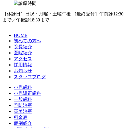
［休診日］日祝・月曜・土曜午後 ［最終受付］午前診12:30
まで／午後診18:30まで
HOME
初めての方へ
院長紹介
医院紹介
アクセス
採用情報
お知らせ
スタッフブログ
小児歯科
小児矯正歯科
一般歯科
予防治療
審美治療
料金表
症例紹介