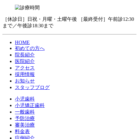
［休診日］日祝・月曜・土曜午後 ［最終受付］午前診12:30
まで／午後診18:30まで
HOME
初めての方へ
院長紹介
医院紹介
アクセス
採用情報
お知らせ
スタッフブログ
小児歯科
小児矯正歯科
一般歯科
予防治療
審美治療
料金表
症例紹介