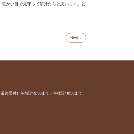
か暖かい目で見守って頂けたらと思います。ど
Next »
終受付］午前診12:30まで／午後診18:30まで