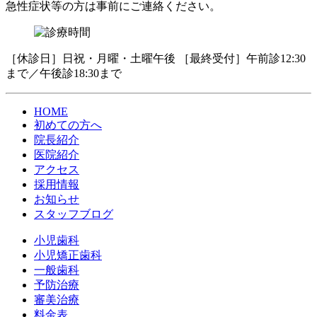
急性症状等の方は事前にご連絡ください。
［休診日］日祝・月曜・土曜午後 ［最終受付］午前診12:30
まで／午後診18:30まで
HOME
初めての方へ
院長紹介
医院紹介
アクセス
採用情報
お知らせ
スタッフブログ
小児歯科
小児矯正歯科
一般歯科
予防治療
審美治療
料金表