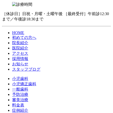
［休診日］日祝・月曜・土曜午後 ［最終受付］午前診12:30
まで／午後診18:30まで
HOME
初めての方へ
院長紹介
医院紹介
アクセス
採用情報
お知らせ
スタッフブログ
小児歯科
小児矯正歯科
一般歯科
予防治療
審美治療
料金表
症例紹介